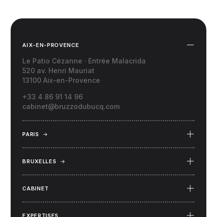
AIX-EN-PROVENCE
Le Patio Cézanne · Entrée Malacrida
520 av. Henri Mauriat
13100 Aix-en-Provence
+33 4 86 91 14 96
cabinet@bruzzodubucq.com
PARIS
→
69 Place du Docteur Félix Lobligeois
75017 Paris
BRUXELLES
→
34 rue Capouillet
1060 Bruxelles (Belgique)
CABINET
EXPERTISES