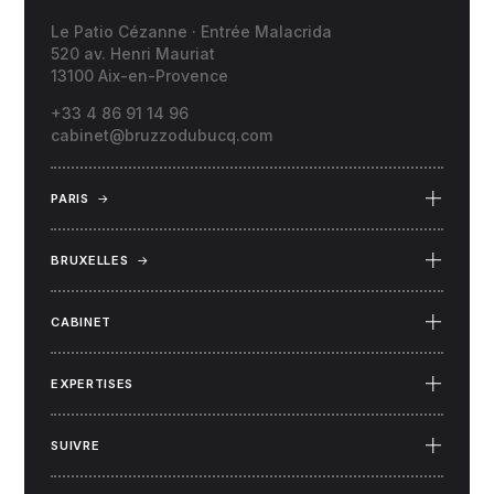
Le Patio Cézanne · Entrée Malacrida
520 av. Henri Mauriat
13100 Aix-en-Provence
+33 4 86 91 14 96
cabinet@bruzzodubucq.com
PARIS
→
69 Place du Docteur Félix Lobligeois
75017 Paris
BRUXELLES
→
34 rue Capouillet
1060 Bruxelles (Belgique)
CABINET
EXPERTISES
SUIVRE
LinkedIn