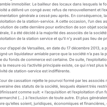
emble immobilier. Le bailleur des locaux dans lesquels le
loité a délivré un congé avec refus de renouvellement et l’
limentation générale a cessé peu après. En conséquence, la
ploitation de la station-service. A cette occasion, l’un des 
solution de cette dernière pour extinction de son objet soc
rale, il a été décidé à la majorité des associés de la sociét
ploitation de la station service et qu’il n’y avait pas lieu de 
our d’appel de Versailles, en date du 17 décembre 2013, a p
gné un liquidateur amiable parce que la société n’a pas la pe
te du fonds de commerce est certaine. De suite, l’exploitati
 la mesure où l’activité principale existe, ce qui n’est plus 
tivité de station-service est indifférente.
our de cassation rejette le pourvoi formé par les associés m
eraine des statuts de la société, lesquels étaient très restri
éfinissant comme suit: « l’acquisition et l’exploitation d’
ermarché (…) à l’exclusion de toute autre. Et plus générale
re qu’elles soient, juridiques, économiques et financières, 