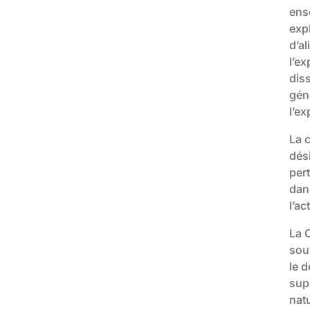
ens
exp
d’a
l’ex
dis
géné
l’ex
La c
dési
per
dans
l’ac
La C
souv
le d
sup
natu