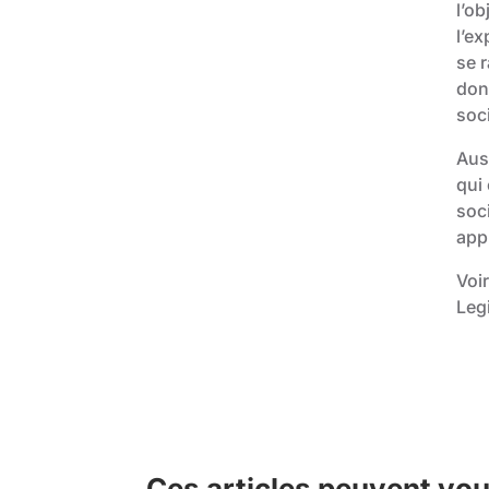
l’ob
l’ex
se r
donc
soci
Auss
qui 
soci
appl
Voir
Leg
Ces articles peuvent vou