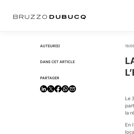
AUTEUR(S)
19/0
L
DANS CET ARTICLE
L
PARTAGER
Le 
part
la r
En 
loc