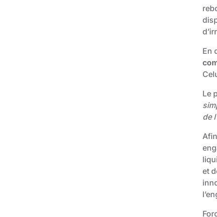
reb
dis
d’ir
En o
co
Celu
Le p
simp
de l
Afin
eng
liqu
et d
inno
l’e
Forc