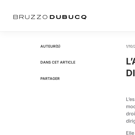
AUTEUR(S)
1/10/
L
DANS CET ARTICLE
D
PARTAGER
L’es
mod
dro
diri
Elle