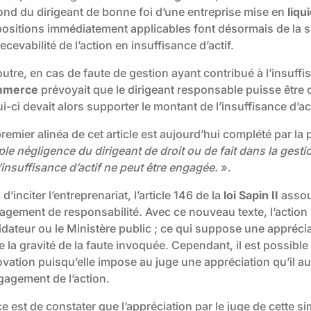
ond du dirigeant de bonne foi d’une entreprise mise en
liqu
positions immédiatement applicables font désormais de la 
recevabilité de l’action en insuffisance d’actif.
utre, en cas de faute de gestion ayant contribué à l’insuffisa
mmerce
prévoyait que le dirigeant responsable puisse être 
i-ci devait alors supporter le montant de l’insuffisance d’act
remier alinéa de cet article est aujourd’hui complété par la
le négligence du dirigeant de droit ou de fait dans la gestio
’insuffisance d’actif ne peut être engagée.
».
 d’inciter l’entreprenariat, l’article 146 de la
loi Sapin II
assoup
agement de responsabilité. Avec ce nouveau texte, l’action 
idateur ou le Ministère public ; ce qui suppose une apprécia
e la gravité de la faute invoquée. Cependant, il est possible
vation puisqu’elle impose au juge une appréciation qu’il aur
ngagement de l’action.
e est de constater que l’appréciation par le juge de cette s