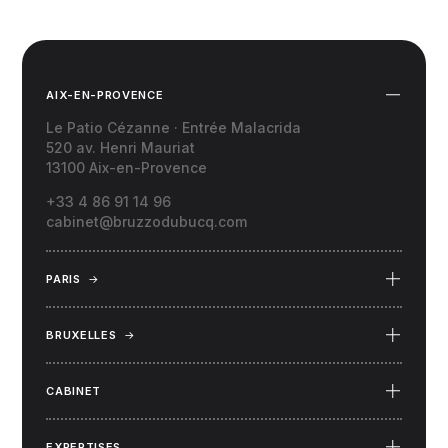
AIX-EN-PROVENCE
Le Patio Cézanne · Entrée Malacrida
520 av. Henri Mauriat
13100 Aix-en-Provence
+33 4 86 91 14 96
cabinet@bruzzodubucq.com
PARIS
→
69 Place du Docteur Félix Lobligeois
75017 Paris
BRUXELLES
→
34 rue Capouillet
1060 Bruxelles (Belgique)
CABINET
EXPERTISES