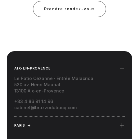
Prendre rendez-vous
AIX-EN-PROVENCE
Le Patio Cézanne · Entrée Malacrida
520 av. Henri Mauriat
13100 Aix-en-Provence
+33 4 86 91 14 96
cabinet@bruzzodubucq.com
PARIS
→
69 Place du Docteur Félix Lobligeois
75017 Paris