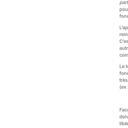
part
pour
fon
L’ap
rem
C’es
aut
com
Le t
fonc
très
(ex 
Fac
doiv
libé