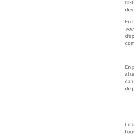
tex
des 
En t
soci
d’ap
com
En p
si u
san
de 
Le 
l’ou