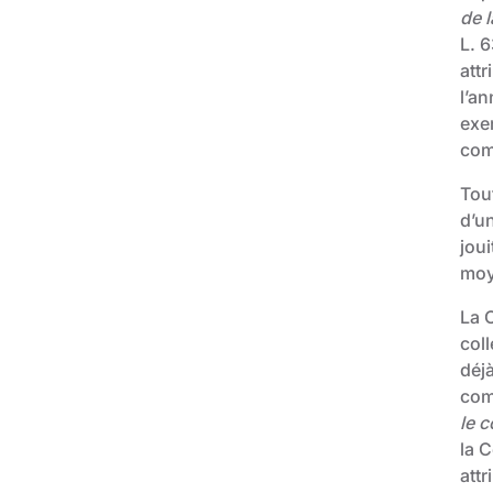
de 
L. 6
attr
l’an
exer
com
Tout
d’u
joui
moye
La 
coll
déjà
com
le c
la C
attr