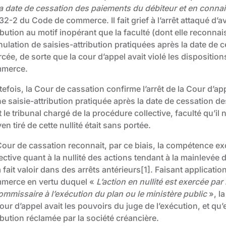
la date de cessation des paiements du débiteur et en conna
32-2 du Code de commerce. Il fait grief à l’arrêt attaqué d’av
ibution au motif inopérant que la faculté (dont elle reconna
nulation de saisies-attribution pratiquées après la date de 
cée, de sorte que la cour d’appel avait violé les disposition
merce.
efois, la Cour de cassation confirme l’arrêt de la Cour d’appel
ne saisie-attribution pratiquée après la date de cessation d
t le tribunal chargé de la procédure collective, faculté qu’il 
n tiré de cette nullité était sans portée.
Cour de cassation reconnait, par ce biais, la compétence exc
ective quant à la nullité des actions tendant à la mainlevée d
 fait valoir dans des arrêts antérieurs[1]. Faisant applicatio
merce en vertu duquel «
L’action en nullité est exercée par 
ommissaire à l’exécution du plan ou le ministère public
», l
our d’appel avait les pouvoirs du juge de l’exécution, et qu’el
ibution réclamée par la société créancière.