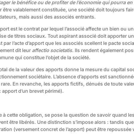
ager le bénéfice ou de profiter de l’économie qui pourra en
 être valablement constituée, une société doit toujours fair
dateurs, mais aussi des associés entrants.
port est le contrat par lequel l’associé affecte un bien ou un
ise de titres sociaux. Tout aspirant associé doit apporter u
t par l’acte d’apport que les associés scellent le pacte soci
rement dit leur
affectio societatis
. Ils rendent également pos
mune qui constitue l’objet de la société.
otal de la valeur des apports donne la mesure du capital soc
tionnement sociétaire. L’absence d’apports est sanctionnée p
 rare. En revanche, les apports fictifs, dénués de toute valeu
: apport d’un brevet périmé).
e à cette obligation, se pose la question de savoir quand l
ent être libérés. Une distinction s’impose alors : tandis qu
ration (versement concret de l’apport) peut être repoussée 