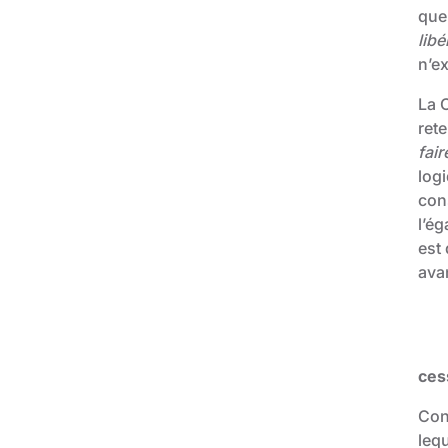
que
libé
n’ex
La 
ret
fair
logi
cons
l’ég
est 
ava
ces
Con
leq