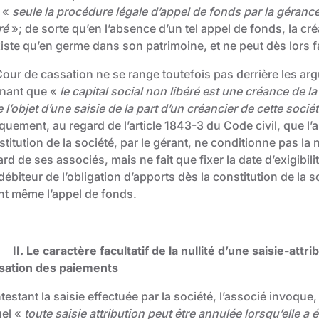
 «
seule la procédure légale d’appel de fonds par la gérance
ré
»; de sorte qu’en l’absence d’un tel appel de fonds, la cr
iste qu’en germe dans son patrimoine, et ne peut dès lors fai
Cour de cassation ne se range toutefois pas derrière les a
enant que «
le capital social non libéré est une créance de 
e l’objet d’une saisie de la part d’un créancier de cette socié
quement, au regard de l’article 1843-3 du Code civil, que l’
titution de la société, par le gérant, ne conditionne pas la
ard de ses associés, mais ne fait que fixer la date d’exigibil
débiteur de l’obligation d’apports dès la constitution de la s
nt même l’appel de fonds.
II. Le caractère facultatif de la nullité d’une saisie-att
sation des paiements
testant la saisie effectuée par la société, l’associé invoq
uel «
toute saisie attribution peut être annulée lorsqu’elle a