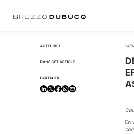
AUTEUR(S)
24/0
D
DANS CET ARTICLE
E
PARTAGER
A
Cou
En v
con