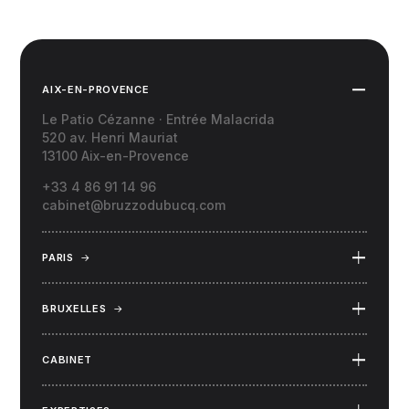
AIX-EN-PROVENCE
Le Patio Cézanne · Entrée Malacrida
520 av. Henri Mauriat
13100 Aix-en-Provence
+33 4 86 91 14 96
cabinet@bruzzodubucq.com
PARIS
→
69 Place du Docteur Félix Lobligeois
75017 Paris
BRUXELLES
→
34 rue Capouillet
1060 Bruxelles (Belgique)
CABINET