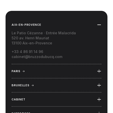
AIX-EN-PROVENCE
Le Patio Cézanne · Entrée Malacrida
520 av. Henri Mauriat
13100 Aix-en-Provence
+33 4 86 91 14 96
cabinet@bruzzodubucq.com
PARIS
→
69 Place du Docteur Félix Lobligeois
75017 Paris
BRUXELLES
→
34 rue Capouillet
1060 Bruxelles (Belgique)
CABINET