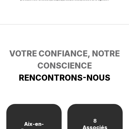
VOTRE CONFIANCE, NOTRE
CONSCIENCE
RENCONTRONS-NOUS
8
Aix-en-
Paris
Associés