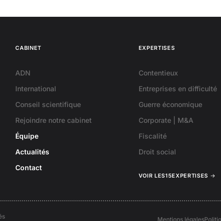
CABINET
EXPERTISES
ADN
Contentieux
International
Entreprises en difficulté
Conseil scientifique
Guerre économique
Rejoindre notre cabinet
Corporate | M&A
Équipe
Fiscalité
Actualités
Droit social
Contact
VOIR LES
15
EXPERTISES
→
és
Mentions légales
Politi