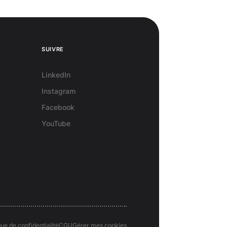
SUIVRE
LinkedIn
Instagram
Facebook
YouTube
que de confidentialité
CGU
Gérer mes cookies