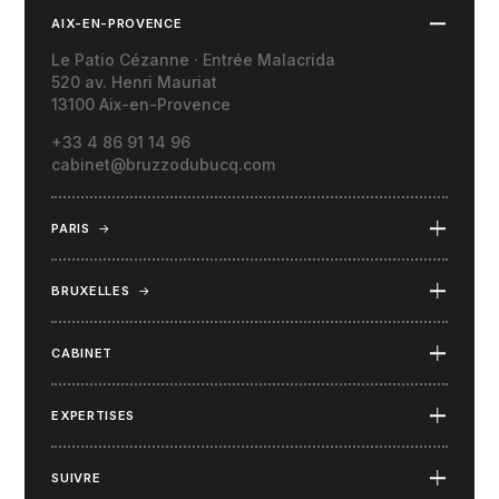
AIX-EN-PROVENCE
Le Patio Cézanne · Entrée Malacrida
520 av. Henri Mauriat
13100 Aix-en-Provence
+33 4 86 91 14 96
cabinet@bruzzodubucq.com
PARIS
→
69 Place du Docteur Félix Lobligeois
75017 Paris
BRUXELLES
→
34 rue Capouillet
1060 Bruxelles (Belgique)
CABINET
EXPERTISES
SUIVRE