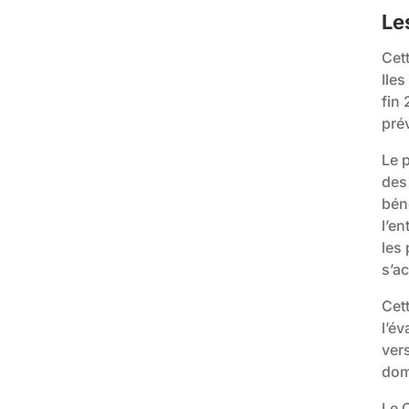
Le
Cett
Ile
fin
pré
Le 
des 
bén
l’e
les
s’a
Cet
l’év
ver
dom
Le 