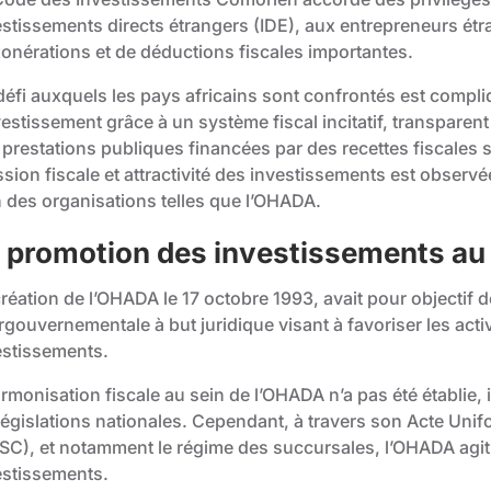
estissements directs étrangers (IDE), aux entrepreneurs étr
xonérations et de déductions fiscales importantes.
éfi auxquels les pays africains sont confrontés est compliqu
vestissement grâce à un système fiscal incitatif, transparent 
 prestations publiques financées par des recettes fiscales 
sion fiscale et attractivité des investissements est observé
n des organisations telles que l’OHADA.
 promotion des investissements au
création de l’OHADA le 17 octobre 1993, avait pour objectif 
ergouvernementale à but juridique visant à favoriser les ac
estissements.
rmonisation fiscale au sein de l’OHADA n’a pas été établie, 
 législations nationales. Cependant, à travers son Acte Uni
SC), et notamment le régime des succursales, l’OHADA agit s
estissements.