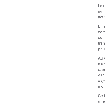
Le 
sur 
acti
En 
com
com
tra
peu
Au 
d’u
cré
est
lequ
mon
Ce 
une