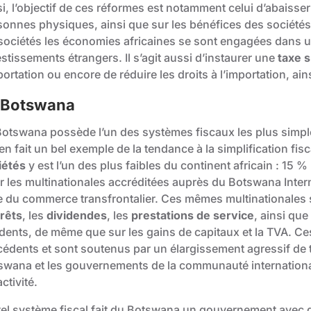
i, l’objectif de ces réformes est notamment celui d’abaisser 
sonnes physiques, ainsi que sur les bénéfices des sociétés
 sociétés les économies africaines se sont engagées dans un
stissements étrangers. Il s’agit aussi d’instaurer une
taxe s
portation ou encore de réduire les droits à l’importation, ain
 Botswana
Botswana possède l’un des systèmes fiscaux les plus simple
en fait un bel exemple de la tendance à la simplification fisca
iétés
y est l’un des plus faibles du continent africain : 15 %
r les multinationales accréditées auprès du
Botswana Intern
re du commerce transfrontalier. Ces mêmes multinationales 
érêts
, les
dividendes
, les
prestations de service
, ainsi que
idents, de même que sur les gains de capitaux et la TVA. Ces
cédents et sont soutenus par un élargissement agressif de t
swana et les gouvernements de la communauté internationa
activité.
tel système fiscal fait du Botswana un gouvernement avec 