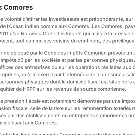
s Comores
e volonté d’attirer les investisseurs est prépondérante, sur 
s de l’Océan Indien comme aux Comores. Les Comores, pay
 2011 d’un Nouveau Code des Impôts qui malgré la pression fi
voient, tout comme ses voisins du continent, des privilèges
principe posé par le Code des impôts Comorien prévoie un sy
impôts dû par les sociétés et par les personnes physiques. 
éfices des entreprises ou sur les opérations réalisées aux 
ntreprises, qu’elle exerce par l’intermédiaire d’une succur
 personnes physiques dont le domicile fiscal est situé hors
cquitter de l’IRPP sur les revenus de source comorienne.
te pression fiscale est notamment démontrée par une impositi
asion fiscale, celle de la taxe sur les rémunération extérieu
sés par des établissements ou entreprises Comoriennes au
icile fiscal aux Comores.
Code des Investissements Comorien accorde des privilèges 