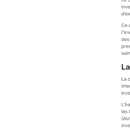
inv
d’e
Ce d
l’in
des
pres
sei
La
La 
int
inv
L’ha
les
(AU
inv