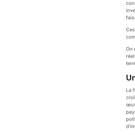
con
inv
fais
Ces
com
On 
rée
ter
Un
La f
croi
œuv
pay
pol
d’im