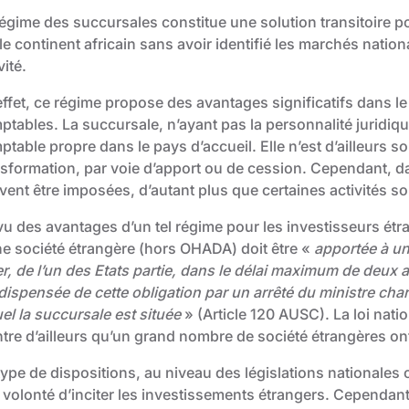
régime des succursales constitue une solution transitoire p
le continent africain sans avoir identifié les marchés natio
vité.
effet, ce régime propose des avantages significatifs dans le
ptables. La succursale, n’ayant pas la personnalité juridiq
ptable propre dans le pays d’accueil. Elle n’est d’ailleurs 
nsformation, par voie d’apport ou de cession. Cependant, da
vent être imposées, d’autant plus que certaines activités so
vu des avantages d’un tel régime pour les investisseurs étr
ne société étrangère (hors OHADA) doit être «
apportée à un
er, de l’un des Etats partie, dans le délai maximum de deux 
 dispensée de cette obligation par un arrêté du ministre ch
el la succursale est située
» (Article 120 AUSC). La loi nat
tre d’ailleurs qu’un grand nombre de société étrangères on
type de dispositions, au niveau des législations nationale
 volonté d’inciter les investissements étrangers. Cependant,