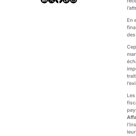
rec
l’at
En e
fin
des
Cep
manq
éch
impo
trai
l’e
Le
fisc
pay
Aff
l’i
leur