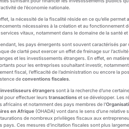
ettes suffisant pour financer les investissements publics q
tractivité de l’économie nationale.
ffet, la nécessité de la fiscalité réside en ce qu’elle perm
ancements nécessaires à la création et au fonctionnement d
 services vitaux, notamment dans le domaine de la santé et 
endant, les pays émergents sont souvent caractérisés par u
ue de clarté peut exercer un effet de freinage sur l’activité
anges et les investissements étrangers. En effet, en matièr
rtants pour les entreprises souhaitant investir, notamment l
tement fiscal, l’efficacité de l’administration ou encore la po
xistence de
conventions fiscales
.
s
investisseurs étrangers
sont à la recherche d’une certain
al pour effectuer leurs
transactions
et se développer. Les r
s africains et notamment des pays membres de l’
Organisat
aires en Afrique
(
OHADA
) vont dans le sens d’une relative 
nstaurations de nombreux privilèges fiscaux aux entrepreneu
s pays. Ces mesures d’incitation fiscales sont plus largemen