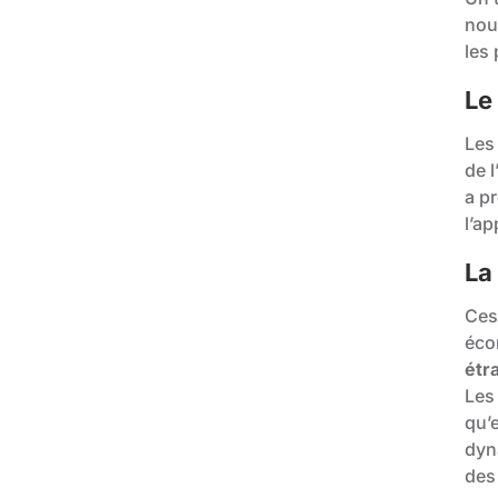
nouv
les 
Le
Les
de l
a p
l’ap
La
Ces
éco
étr
Les
qu’
dyn
des