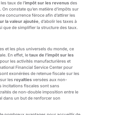
les taux de l’
impôt sur les revenus
des
. On constate qu’en matière d’impôts sur
e concurrence féroce afin d’attirer les
ur la valeur ajoutée
, d’abolir les taxes à
si que de simplifier la structure des taux.
s et les plus universels du monde, ce
le. En effet, le
taux de l’impôt sur les
 pour les activités manufacturières et
ational Financial Service Center
pour
sont exonérées de retenue fiscale sur les
 sur les
royalties
versées aux non-
 incitations fiscales sont sans
raités de non-double imposition entre le
l dans un but de renforcer son
de nombreux avantages pour accueillir de