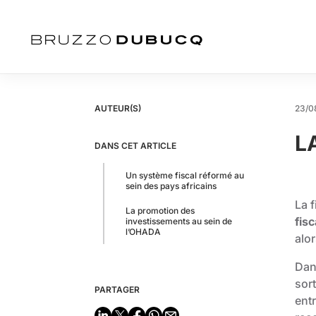
AUTEUR(S)
23/0
L
DANS CET ARTICLE
Un système fiscal réformé au
sein des pays africains
La f
La promotion des
fisc
investissements au sein de
l’OHADA
alo
Dan
sort
PARTAGER
entr