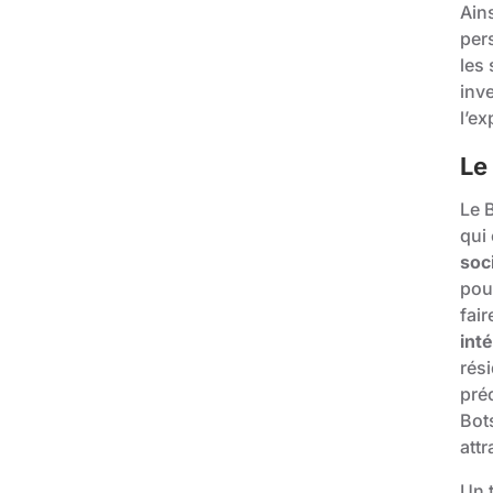
Ains
per
les
inve
l’ex
Le
Le 
qui 
soc
pou
fai
int
rés
pré
Bot
attr
Un 