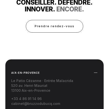
CONSEILLER. DÉFENDRE.
INNOVER.
ENCORE.
Prendre rendez-vous
AIX-EN-PROVENCE
Le Patio Cézanne · Entrée Malacrida
520 av. Henri Mauriat
13100 Aix-en-Provence
+33 4 86 91 14 96
cabinet@bruzzodubucq.com