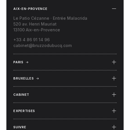
AIX-EN-PROVENCE
Le Patio Cézanne · Entrée Malacrida
520 av. Henri Mauriat
13100 Aix-en-Provence
+33 4 86 91 14 96
cabinet@bruzzodubucq.com
PARIS
→
69 Place du Docteur Félix Lobligeois
75017 Paris
BRUXELLES
→
34 rue Capouillet
1060 Bruxelles (Belgique)
CABINET
EXPERTISES
SUIVRE