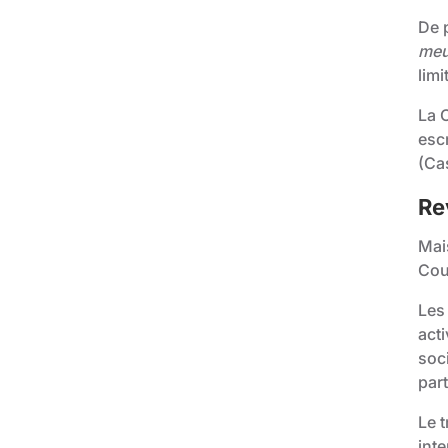
De p
meu
lim
La 
esc
(
Cas
Re
Mai
Cou
Les 
acti
soci
part
Le t
int