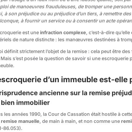
mploi de manoeuvres frauduleuses, de tromper une personne
i, à son préjudice ou au préjudice d’un tiers, à remettre de
lconque, à fournir un service ou à consentir un acte opéra
scroquerie est une
infraction complexe
, c’est-à-dire qu’el
riels de nature distincte : les manœuvres destinées à tromp
oi définit strictement l’objet de la remise : cela peut être 
 Mais s’est posée la question de savoir si une escroquerie 
euble.
escroquerie d’un immeuble est-elle 
risprudence ancienne sur la remise préjud
 bien immobilier
 les années 1990, la Cour de Cassation était hostile à cett
e
remise manuelle
, de main à main, et non comme une
remi
1-86.053).