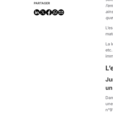
PARTAGER
l’e
ains
que
L’e
maté
La l
etc.
imm
L’
Ju
un
Dans
un
n°9