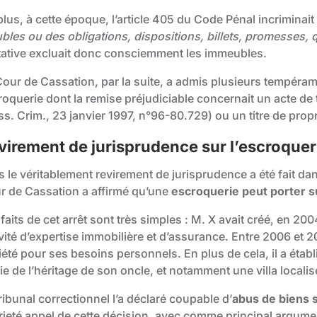
lus, à cette époque, l’
article 405 du Code Pénal
incriminait
bles ou des obligations, dispositions, billets, promesses,
itative excluait donc consciemment les immeubles.
Cour de Cassation, par la suite, a admis plusieurs tempéram
roquerie dont la remise préjudiciable concernait un acte de 
s. Crim., 23 janvier 1997, n°96-80.729
) ou un titre de propr
virement de jurisprudence sur l’escroque
s le véritablement revirement de jurisprudence a été fait da
r de Cassation a affirmé qu’une
escroquerie peut porter 
faits de cet arrêt sont très simples : M. X avait créé, en 2
vité d’expertise immobilière et d’assurance. Entre 2006 et 20
été pour ses besoins personnels. En plus de cela, il a établ
ie de l’héritage de son oncle, et notamment une villa locali
ribunal correctionnel l’a déclaré coupable d’
abus de biens 
erjeté appel de cette décision, avec comme principal argumen