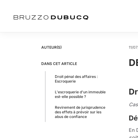
AUTEUR(S)
11/07
D
DANS CET ARTICLE
Droit pénal des affaires :
Escroquerie
Dr
L'escroquerie d'un immeuble
est-elle possible ?
Cas
Revirement de jurisprudence
des effets à prévoir sur les
Dé
abus de confiance
En D
soit