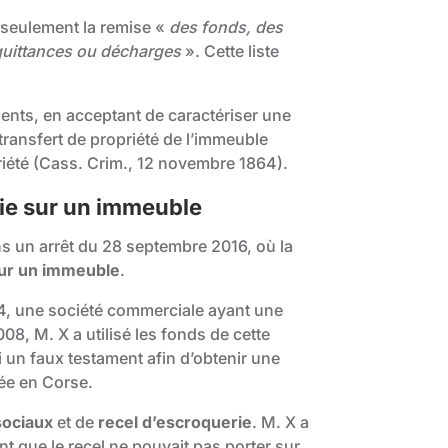
 seulement la remise «
des fonds, des
 quittances ou décharges
». Cette liste
ents, en acceptant de caractériser une
transfert de propriété de l’immeuble
iété (
Cass. Crim., 12 novembre 1864
).
rie sur un immeuble
ns un arrêt du 28 septembre 2016, où la
sur un immeuble
.
004, une société commerciale ayant une
08, M. X a utilisé les fonds de cette
i un faux testament afin d’obtenir une
sée en Corse.
sociaux
et de
recel d’escroquerie
. M. X a
t que le recel ne pouvait pas porter sur