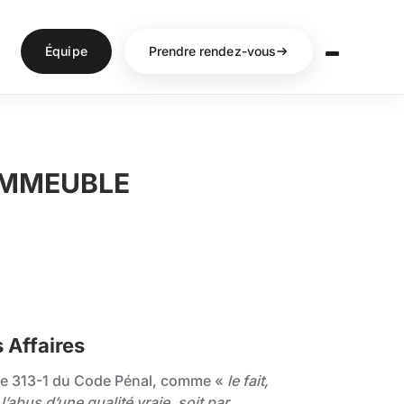
Équipe
Prendre rendez-vous
 IMMEUBLE
s Affaires
ticle 313-1 du Code Pénal, comme «
le fait,
l’abus d’une qualité vraie, soit par