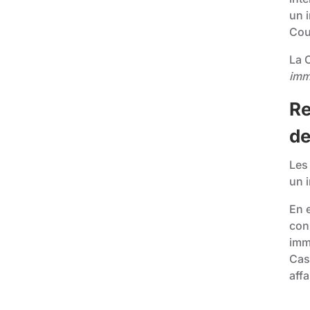
un i
Cou
La 
imm
Re
de
Les
un 
En e
con
imm
Cas
affa