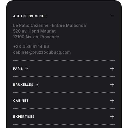
AIX-EN-PROVENCE
Le Patio Cézanne · Entrée Malacrida
520 av. Henri Mauriat
13100 Aix-en-Provence
+33 4 86 91 14 96
cabinet@bruzzodubucq.com
PARIS
→
69 Place du Docteur Félix Lobligeois
75017 Paris
BRUXELLES
→
34 rue Capouillet
1060 Bruxelles (Belgique)
CABINET
EXPERTISES