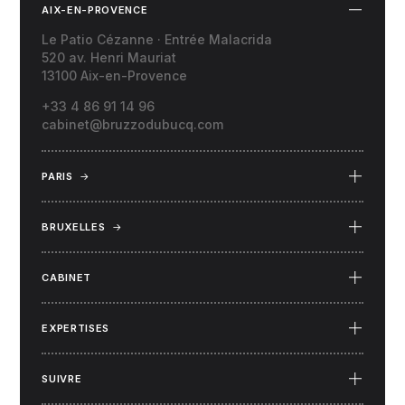
AIX-EN-PROVENCE
Le Patio Cézanne · Entrée Malacrida
520 av. Henri Mauriat
13100 Aix-en-Provence
+33 4 86 91 14 96
cabinet@bruzzodubucq.com
PARIS
→
69 Place du Docteur Félix Lobligeois
75017 Paris
BRUXELLES
→
34 rue Capouillet
1060 Bruxelles (Belgique)
CABINET
EXPERTISES
SUIVRE
LinkedIn