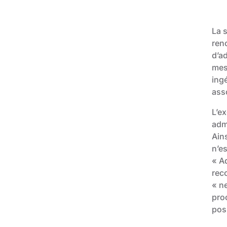
La 
reno
d’ad
mes
ing
ass
L’e
admi
Ains
n’e
« Ad
rec
« ne
pro
posi