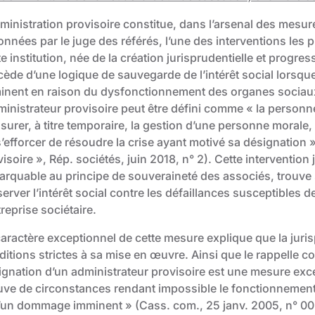
dministration provisoire constitue, dans l’arsenal des mesur
nnées par le juge des référés, l’une des interventions les pl
e institution, née de la création jurisprudentielle et progres
ède d’une logique de sauvegarde de l’intérêt social lorsque
inent en raison du dysfonctionnement des organes sociaux. 
ministrateur provisoire peut être défini comme « la personne
surer, à titre temporaire, la gestion d’une personne morale,
s’efforcer de résoudre la crise ayant motivé sa désignation
isoire », Rép. sociétés, juin 2018, n° 2). Cette intervention
arquable au principe de souveraineté des associés, trouve
erver l’intérêt social contre les défaillances susceptibles 
treprise sociétaire.
caractère exceptionnel de cette mesure explique que la juri
ditions strictes à sa mise en œuvre. Ainsi que le rappelle 
ignation d’un administrateur provisoire est une mesure exc
uve de circonstances rendant impossible le fonctionnement 
d’un dommage imminent » (Cass. com., 25 janv. 2005, n° 00