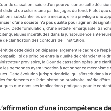
our de cassation, saisie d’un pourvoi contre cette décision
f distinct de celui retenu par les juges du fond. Plutôt qu
ditions substantielles de la mesure, elle a privilégié une 
ancier d’une société n’a pas qualité pour agir en désignat
e-ci
». Cette formulation, d’une netteté remarquable, tranch
citer quelques incertitudes dans la jurisprudence antérieur
e de clarification des contours de l’institution.
térêt de cette décision dépasse largement le cadre de l’espèc
compatibilité de principe entre la qualité de créancier et le dr
inistrateur provisoire, la Cour de cassation opère une clar
re les personnes ayant vocation à actionner ce mécanisme d
ues. Cette évolution jurisprudentielle, qui s’inscrit dans la
 les fondements de l’administration provisoire, mérite d’êt
oriques que dans ses implications pratiques pour le contenti
 L’affirmation d’une incompétence d