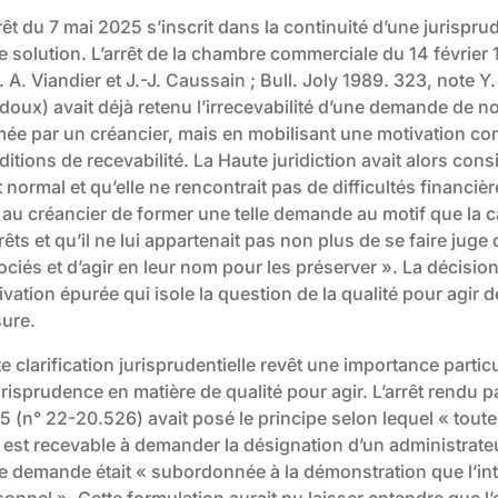
rêt du 7 mai 2025 s’inscrit dans la continuité d’une jurispr
e solution. L’arrêt de la chambre commerciale du 14 février 
 A. Viandier et J.-J. Caussain ; Bull. Joly 1989. 323, note Y.
doux) avait déjà retenu l’irrecevabilité d’une demande de n
mée par un créancier, mais en mobilisant une motivation com
itions de recevabilité. La Haute juridiction avait alors con
t normal et qu’elle ne rencontrait pas de difficultés financièr
 au créancier de former une telle demande au motif que la 
rêts et qu’il ne lui appartenait pas non plus de se faire juge 
ociés et d’agir en leur nom pour les préserver ». La décisi
vation épurée qui isole la question de la qualité pour agir d
ure.
e clarification jurisprudentielle revêt une importance partic
urisprudence en matière de qualité pour agir. L’arrêt rendu 
 (n° 22-20.526) avait posé le principe selon lequel « toute 
r est recevable à demander la désignation d’un administrateu
te demande était « subordonnée à la démonstration que l’int