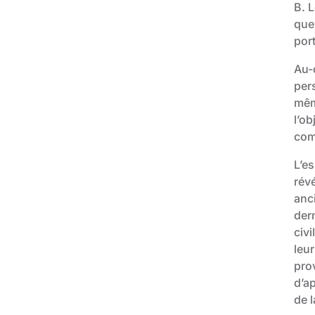
B. L
que
port
Au-
per
même
l’ob
com
L’e
rév
anc
der
civi
leur
prov
d’ap
de l