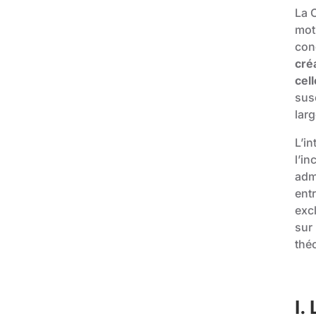
La C
moti
con
cré
cell
sus
larg
L’in
l’in
adm
ent
excl
sur
thé
I.