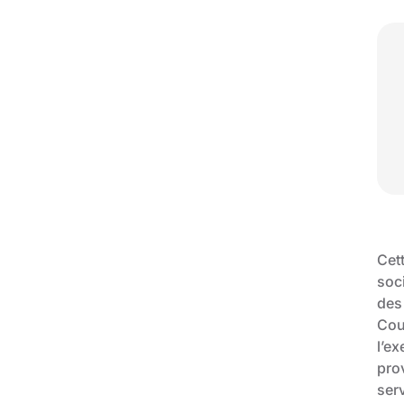
Cett
soci
des 
Cou
l’ex
prov
serv