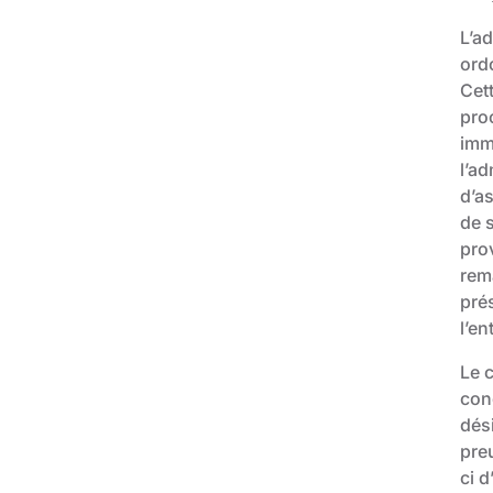
L’a
ordo
Cett
proc
imm
l’ad
d’as
de 
prov
rem
prés
l’en
Le 
con
dés
pre
ci 