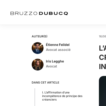
AUTEUR(S)
16/0
Étienne Feildel
L
Avocat associé
C
Iris Legghe
I
Avocat
DANS CET ARTICLE
I. L’affirmation d’une
incompétence de principe des
créanciers