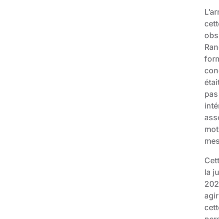
L’ar
cett
obs.
Ran
for
cond
étai
pas
inté
ass
moti
mes
Cett
la j
2025
agi
cet