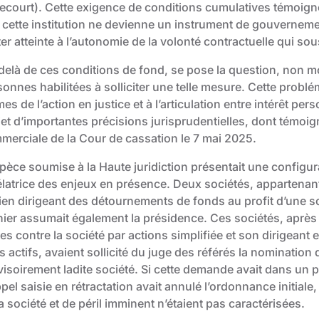
ecourt). Cette exigence de conditions cumulatives témoigne 
 cette institution ne devienne un instrument de gouvernemen
er atteinte à l’autonomie de la volonté contractuelle qui sou
delà de ces conditions de fond, se pose la question, non mo
sonnes habilitées à solliciter une telle mesure. Cette prob
s de l’action en justice et à l’articulation entre intérêt pers
jet d’importantes précisions jurisprudentielles, dont témoig
merciale de la Cour de cassation le 7 mai 2025.
spèce soumise à la Haute juridiction présentait une configu
élatrice des enjeux en présence. Deux sociétés, appartenan
ien dirigeant des détournements de fonds au profit d’une so
nier assumait également la présidence. Ces sociétés, après
les contre la société par actions simplifiée et son dirigeant
s actifs, avaient sollicité du juge des référés la nominatio
isoirement ladite société. Si cette demande avait dans un p
pel saisie en rétractation avait annulé l’ordonnance initiale
a société et de péril imminent n’étaient pas caractérisées.