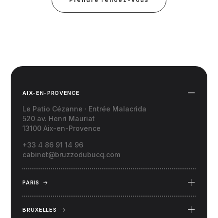
AIX-EN-PROVENCE
Le Patio Cézanne · Entrée Malacrida
520 av. Henri Mauriat
13100 Aix-en-Provence
+33 4 86 91 14 96
cabinet@bruzzodubucq.com
PARIS
→
69 Place du Docteur Félix Lobligeois
75017 Paris
BRUXELLES
→