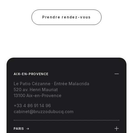
Prendre rendez-vous
AIX-EN-PROVENCE
Le Patio Cézanne · Entrée Malacrida
520 av. Henri Mauriat
13100 Aix-en-Provence
+33 4 86 91 14 96
cabinet@bruzzodubucq.com
PARIS
→