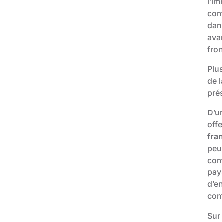
l’i
com
dan
ava
fron
Plu
de l
pré
D’un
offe
fra
peut
com
pay
d’e
comm
Sur 