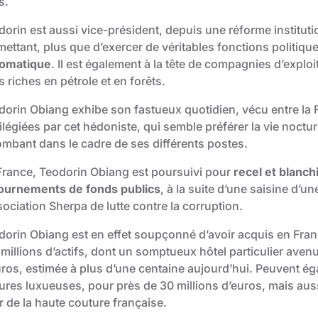
s.
orin est aussi vice-président, depuis une réforme institutio
mettant, plus que d’exercer de véritables fonctions politiqu
lomatique
. Il est également à la tête de compagnies d’explo
 riches en pétrole et en forêts.
dorin Obiang exhibe son fastueux quotidien, vécu entre la F
ilégiées par cet hédoniste, qui semble préférer la vie noctur
ombant dans le cadre de ses différents postes.
France, Teodorin Obiang est poursuivi pour
recel et blanc
ournements de fonds publics
, à la suite d’une saisine d’u
sociation Sherpa de lutte contre la corruption.
dorin Obiang est en effet soupçonné d’avoir acquis en Fran
 millions d’actifs, dont un somptueux hôtel particulier aven
uros, estimée à plus d’une centaine aujourd’hui. Peuvent ég
tures luxueuses, pour près de 30 millions d’euros, mais aus
r de la haute couture française.