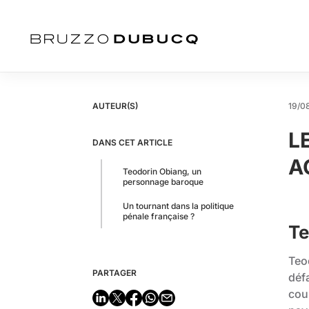
AUTEUR(S)
19/0
L
DANS CET ARTICLE
A
Teodorin Obiang, un
personnage baroque
Un tournant dans la politique
pénale française ?
Te
Teod
PARTAGER
défa
coup