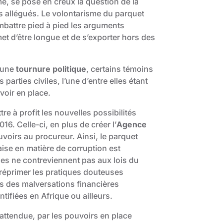
e, se pose en creux la question de la
s allégués. Le volontarisme du parquet
mbattre pied à pied les arguments
et d’être longue et de s’exporter hors des
e une
tournure politique
, certains témoins
parties civiles, l’une d’entre elles étant
voir en place.
re à profit les nouvelles possibilités
016. Celle-ci, en plus de créer l’
Agence
oirs au procureur. Ainsi, le parquet
çaise en matière de corruption est
es ne contreviennent pas aux lois du
 réprimer les pratiques douteuses
s des malversations financières
tifiées en Afrique ou ailleurs.
t attendue, par les pouvoirs en place