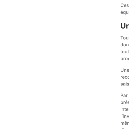
Ces
équ
Un
Tout
don
tout
proc
Une 
rec
sai
Par 
prés
inte
l’in
même