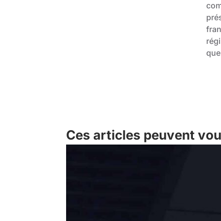
com
prés
fran
rég
que
Ces articles peuvent vou