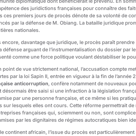
mmunité diplomatique dont bénéficierait le prévenu. En somm
pétence des juridictions françaises pour connaître des fait
s ces premiers jours de procès dénote de sa volonté de co
ncés par la défense de M. Obiang. La bataille juridique prom
tières nationales.
s encore, davantage que juridique, le procès paraît prendr
a défense arguant de l’instrumentalisation du dossier par les 
senté comme une force politique voulant déstabiliser le pou
 point de vue strictement national, l’accusation compte mett
rtes par la
loi Sapin II
, entrée en vigueur à la fin de l’année 2
nçaise anticorruption
, confère notamment de nouveaux pouv
 désormais être saisi si une infraction à la législation fran
mise par une personne française, et ce même si les pratiqu
s sur lesquels elles ont cours. Cette réforme permettrait de
ntreprises françaises qui, sciemment ou non, sont complice
ises par les dignitaires de régimes autocratiques bien iden
le continent africain, l’issue du procès est particulièremen