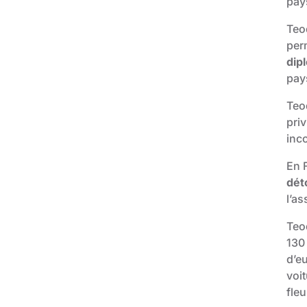
pay
Teod
per
dip
pays
Teo
priv
inc
En 
dét
l’as
Teo
130
d’e
voi
fleu