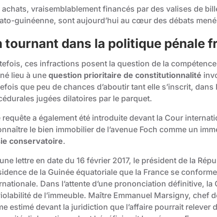
 achats, vraisemblablement financés par des valises de bil
ato-guinéenne, sont aujourd’hui au cœur des débats menés
 tournant dans la politique pénale f
efois, ces infractions posent la question de la compétence m
né lieu à une
question prioritaire de constitutionnalité
invo
efois que peu de chances d’aboutir tant elle s’inscrit, dans
édurales jugées dilatoires par le parquet.
requête a également été introduite devant la Cour internatio
onnaître le bien immobilier de l’avenue Foch comme un imm
sie conservatoire
.
une lettre en date du 16 février 2017, le président de la Ré
idence de la Guinée équatoriale que la France se conformerai
rnationale. Dans l’attente d’une prononciation définitive, l
violabilité de l’immeuble. Maître Emmanuel Marsigny, chef de
 estimé devant la juridiction que l’affaire pourrait relever