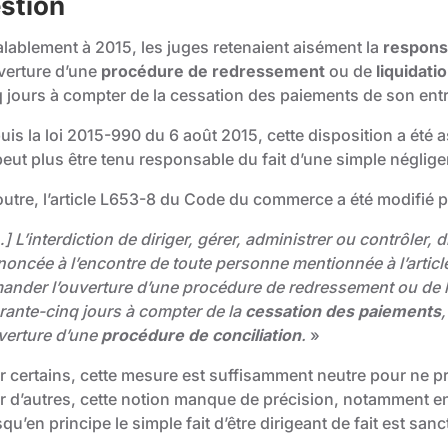
stion
alablement à 2015, les juges retenaient aisément la
responsa
uverture d’une
procédure de redressement
ou de
liquidatio
q jours à compter de la cessation des paiements de son entr
is la loi 2015-990 du 6 août 2015, cette disposition a été a
peut plus être tenu responsable du fait d’une simple néglig
outre, l’article L653-8 du Code du commerce a été modifié pa
] L’interdiction de diriger, gérer, administrer ou contrôler,
noncée à l’encontre de toute personne mentionnée à l’articl
ander l’ouverture d’une procédure de redressement ou de liq
rante-cinq jours à compter de la
cessation des paiements
uverture d’une
procédure de conciliation
.
»
r certains, cette mesure est suffisamment neutre pour ne
r d’autres, cette notion manque de précision, notamment en 
qu’en principe le simple fait d’être dirigeant de fait est san