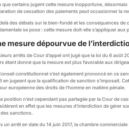
n que certains jugent cette mesure inopportune, désormais se
laration de cessation des paiements peut occasionner la re
delà des débats sur le bien-fondé et les conséquences de 
damentale se pose : cette mesure doit-elle s’appliquer aux
e mesure dépourvue de l’interdictio
sieurs arrêts de Cour d’appel ont jugé que la loi du 6 août 
rs étant donné que la mesure est plus favorable aux dirige
Conseil constitutionnel s’est également prononcé en ce sen
 en jugeant que la qualification de sanction s’imposait. Cett
Cour européenne des droits de l’homme en matière pénale.
te position n’est cependant pas partagée par la Cour de cas
sidèrent en effet que les mesures d’interdiction de gérer s
 des sanctions.
s un arrêt en date du 14 juin 2017, la chambre commerciale 