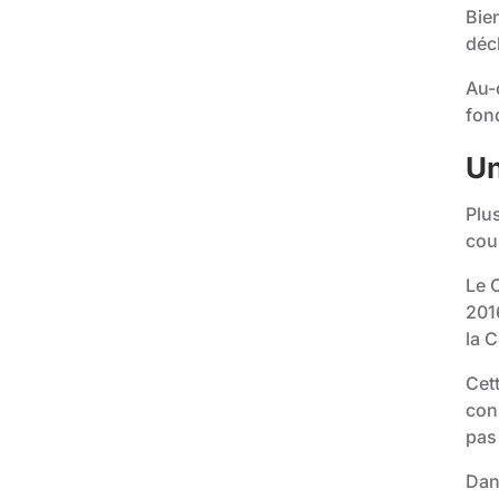
Bie
déc
Au-
fon
Un
Plu
cou
Le 
2016
la 
Cet
con
pas
Dan