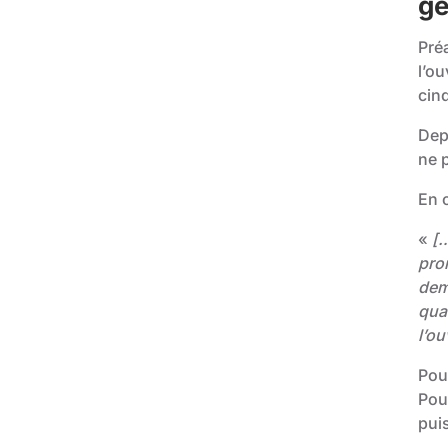
ge
Pré
l’o
cin
Depu
ne 
En 
«
[…
pro
dem
qua
l’o
Pou
Pou
puis