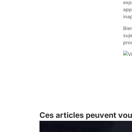
expr
appo
ina
Bien
suje
proc
Ces articles peuvent vou