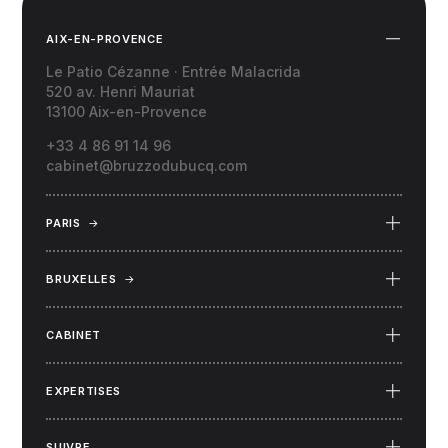
AIX-EN-PROVENCE
Le Patio Cézanne · Entrée Malacrida
520 av. Henri Mauriat
13100 Aix-en-Provence
+33 4 86 91 14 96
cabinet@bruzzodubucq.com
PARIS
→
69 Place du Docteur Félix Lobligeois
75017 Paris
BRUXELLES
→
34 rue Capouillet
1060 Bruxelles (Belgique)
CABINET
EXPERTISES
SUIVRE