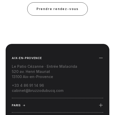
Prendre rendez-vous
AIX-EN-PROVENCE
Le Patio Cézanne · Entrée Malacrida
520 av. Henri Mauriat
13100 Aix-en-Provence
+33 4 86 91 14 96
cabinet@bruzzodubucq.com
PARIS
→
69 Place du Docteur Félix Lobligeois