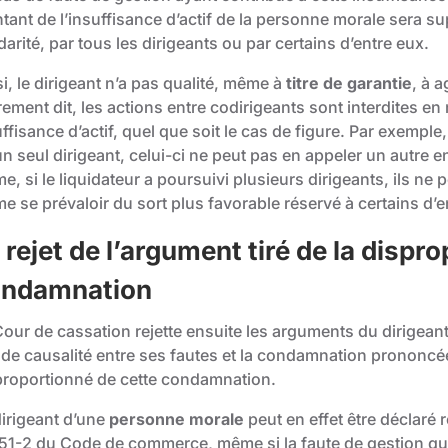
tant de l’insuffisance d’actif de la personne morale sera su
darité, par tous les dirigeants ou par certains d’entre eux.
i, le dirigeant n’a pas qualité, même à
titre de garantie
, à a
ement dit, les actions entre codirigeants sont interdites en
ffisance d’actif, quel que soit le cas de figure. Par exemple, 
un seul dirigeant, celui-ci ne peut pas en appeler un autre
, si le liquidateur a poursuivi plusieurs dirigeants, ils ne 
e se prévaloir du sort plus favorable réservé à certains d’e
 rejet de l’argument tiré de la dispr
ondamnation
our de cassation rejette ensuite les arguments du dirigeant 
 de causalité entre ses fautes et la condamnation prononcée 
proportionné de cette condamnation.
dirigeant d’une
personne morale
peut en effet être déclaré 
651-2
du Code de commerce, même si la faute de gestion qu’