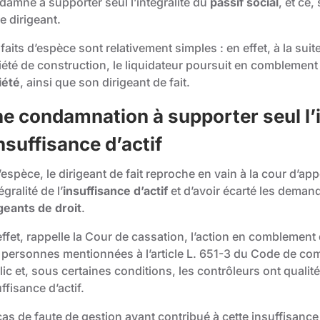
damné à supporter seul l’intégralité du
passif social
, et ce
e dirigeant.
faits d’espèce sont relativement simples : en effet, à la sui
iété de construction, le liquidateur poursuit en comblement
iété
, ainsi que son dirigeant de fait.
e condamnation à supporter seul l’i
insuffisance d’actif
’espèce, le dirigeant de fait reproche en vain à la cour d’a
tégralité de l’
insuffisance d’actif
et d’avoir écarté les demand
igeants de droit
.
ffet, rappelle la Cour de cassation, l’action en comblement 
 personnes mentionnées à l’
article L. 651-3
du Code de comme
ic et, sous certaines conditions, les contrôleurs ont qualit
ffisance d’actif.
as de faute de gestion ayant contribué à cette insuffisance d