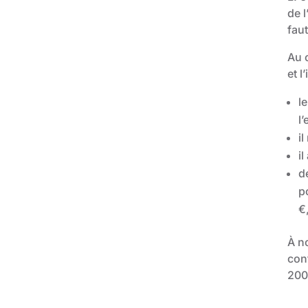
de l
faut
Au c
et l
l
l’
i
i
d
p
€
À no
conf
200