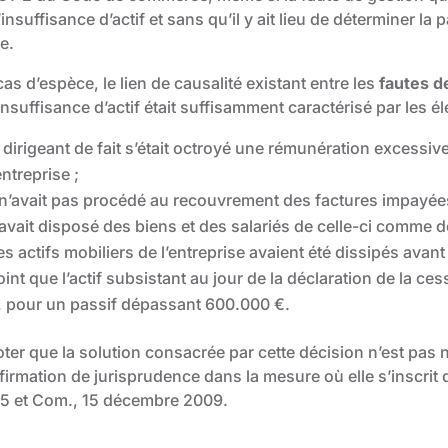
’insuffisance d’actif et sans qu’il y ait lieu de déterminer la
e.
as d’espèce, le lien de causalité existant entre les
fautes d
’insuffisance d’actif était suffisamment caractérisé par les é
e dirigeant de fait s’était octroyé une rémunération excessi
entreprise ;
l n’avait pas procédé au recouvrement des factures impayées
l avait disposé des biens et des salariés de celle-ci comme d
es actifs mobiliers de l’entreprise avaient été dissipés avant
oint que l’actif subsistant au jour de la déclaration de la ce
, pour un passif dépassant 600.000 €.
ter que la solution consacrée par cette décision n’est pas n
irmation de jurisprudence dans la mesure où elle s’inscrit d
5 et Com., 15 décembre 2009.