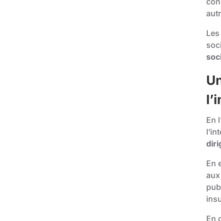
con
autr
Les 
soc
soc
Un
l’
En l
l’in
dir
En e
aux
publ
insu
En c