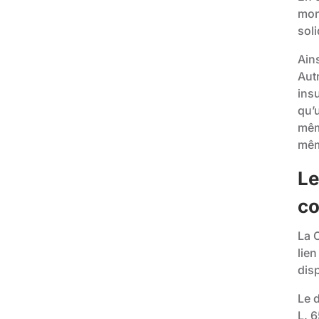
mon
soli
Ains
Autr
insu
qu’
même
mêm
Le
c
La C
lien
dis
Le 
L. 