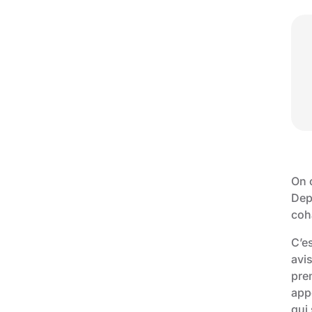
On c
Dep
coh
C’es
avi
pre
app
qui 