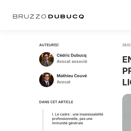
AUTEUR(S)
26/0
Cédric Dubucq
E
Avocat associé
P
Mathieu Couvé
L
Avocat
DANS CET ARTICLE
I. Le cadre : une insaisissabilité
professionnelle, pas une
immunité générale