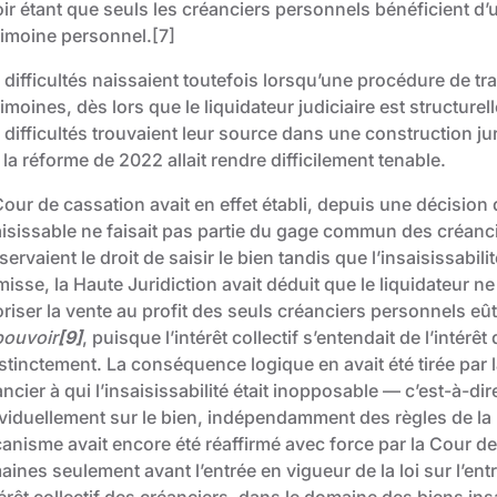
ir étant que seuls les créanciers personnels bénéficient d’u
rimoine personnel.
[7]
difficultés naissaient toutefois lorsqu’une procédure de trai
imoines, dès lors que le liquidateur judiciaire est structurel
 difficultés trouvaient leur source dans une construction ju
la réforme de 2022 allait rendre difficilement tenable.
our de cassation avait en effet établi, depuis une décision 
aisissable ne faisait pas partie du gage commun des créanci
ervaient le droit de saisir le bien tandis que l’insaisissabil
isse, la Haute Juridiction avait déduit que le liquidateur n
riser la vente au profit des seuls créanciers personnels eû
pouvoir
[9]
, puisque l’intérêt collectif s’entendait de l’intér
stinctement. La conséquence logique en avait été tirée par l
ncier à qui l’insaisissabilité était inopposable — c’est-à-di
ividuellement sur le bien, indépendamment des règles de la
anisme avait encore été réaffirmé avec force par la Cour de 
ines seulement avant l’entrée en vigueur de la loi sur l’en
térêt collectif des créanciers, dans le domaine des biens ins