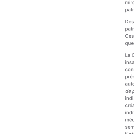
miro
pat
Des 
patr
Ces
que 
La C
ins
cons
prém
auto
de 
indi
créa
ind
méc
sema
l’in