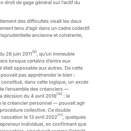
n droit de gage général sur l’actif du
tement des difficultés visait les deux
lement tenu d’agir dans un cadre collectif.
risprudentielle ancienne et cohérente,
[8]
du 28 juin 2011
, qu’un immeuble
ers lorsque certains d’entre eux
ité était opposable aux autres. De cette
e pouvait pas appréhender le bien :
t constitué, dans cette logique, un
excès
êt de l’ensemble des créanciers —
[10]
a décision du 4 avril 2016
: le
re le créancier personnel — pouvait agir
 procédure collective. Ce double
[11]
cassation le 13 avril 2022
, quelques
trepreneur individuel, en confirmant que
aisissables, s’analysait comme l’intérêt