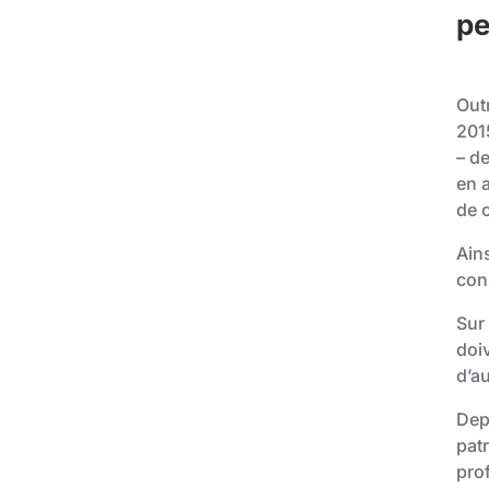
pe
Outr
2015
– d
en a
de 
Ains
con
Sur 
doi
d’au
Depu
pat
prof