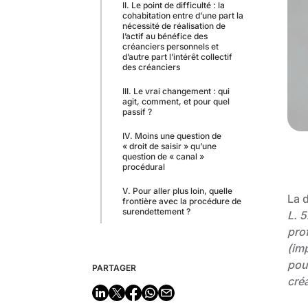
II. Le point de difficulté : la
cohabitation entre d’une part la
nécessité de réalisation de
l’actif au bénéfice des
créanciers personnels et
d’autre part l’intérêt collectif
des créanciers
III. Le vrai changement : qui
agit, comment, et pour quel
passif ?
IV. Moins une question de
« droit de saisir » qu’une
question de « canal »
procédural
V. Pour aller plus loin, quelle
La 
frontière avec la procédure de
surendettement ?
L. 
prof
(imp
pou
PARTAGER
cré