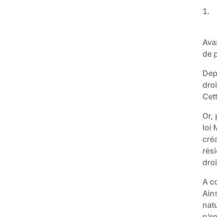
Avan
de p
Dep
droi
Cett
Or, 
loi 
créa
rési
droi
A co
Ains
natu
n’e