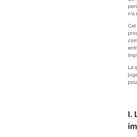
pers
n’a 
Cet 
pro
comm
entr
imp
La q
jug
pou
I.
im