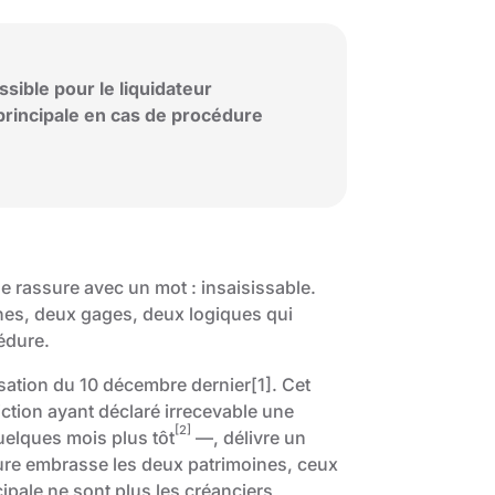
sible pour le liquidateur
 principale en cas de procédure
 se rassure avec un mot : insaisissable.
ines, deux gages, deux logiques qui
édure.
assation du 10 décembre dernier
[1]
. Cet
ction ayant déclaré irrecevable une
[2]
elques mois plus tôt
—, délivre un
dure embrasse les deux patrimoines, ceux
cipale ne sont plus les créanciers