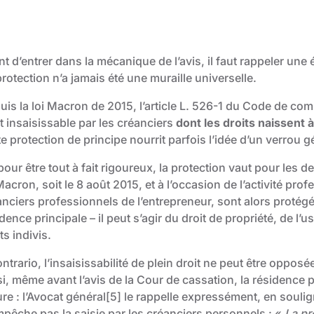
t d’entrer dans la mécanique de l’avis, il faut rappeler une 
rotection n’a jamais été une muraille universelle.
uis la loi Macron de 2015, l’article L. 526-1 du Code de co
t insaisissable par les créanciers
dont les droits naissent à
e protection de principe nourrit parfois l’idée d’un verrou g
pour être tout à fait rigoureux, la protection vaut pour les d
Macron, soit le 8 août 2015, et à l’occasion de l’activité pro
nciers professionnels de l’entrepreneur, sont alors protégés
dence principale – il peut s’agir du droit de propriété, de l’
ts indivis.
ntrario, l’insaisissabilité de plein droit ne peut être oppo
i, même avant l’avis de la Cour de cassation, la résidence pr
re : l’Avocat général
[5]
le rappelle expressément, en soulig
mpêche pas la saisie par les créanciers personnels : «
La pr