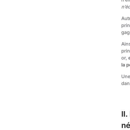
n’é
Aut
prin
gage
Ains
pri
or,
la p
Une 
dan
II.
né