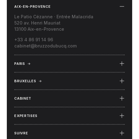
AIX-EN-PROVENCE
Le Patio Cézanne · Entrée Malacrida
520 av. Henri Mauriat
13100 Aix-en-Provence
+33 4 86 91 14 96
cabinet@bruzzodubucq.com
PARIS
→
69 Place du Docteur Félix Lobligeois
75017 Paris
BRUXELLES
→
34 rue Capouillet
1060 Bruxelles (Belgique)
CABINET
EXPERTISES
SUIVRE