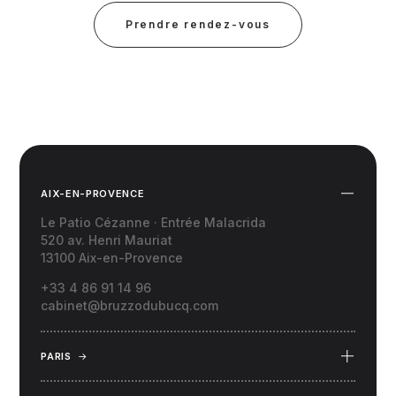
Prendre rendez-vous
AIX-EN-PROVENCE
Le Patio Cézanne · Entrée Malacrida
520 av. Henri Mauriat
13100 Aix-en-Provence
+33 4 86 91 14 96
cabinet@bruzzodubucq.com
PARIS
→
69 Place du Docteur Félix Lobligeois
75017 Paris