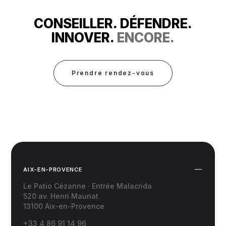
CONSEILLER. DÉFENDRE.
INNOVER.
ENCORE.
Prendre rendez-vous
AIX-EN-PROVENCE
Le Patio Cézanne · Entrée Malacrida
520 av. Henri Mauriat
13100 Aix-en-Provence
+33 4 86 91 14 96